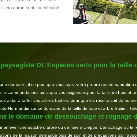
lisera garantiront leur sécurité,
aysagiste DL Espaces verts pour la taille d
’une demeure, il se peut que vous ayez votre propre recommandation con
 recommandations ainsi que vos exigences pour la taille de haie et arb
aider à tailler vos arbres fruitiers pour que les récolte soit de bonne 
aute-Normandie sur ce domaine de la taille de haie et arbre fruitier. Té
ans le domaine de dessouchage et rognage 
ur enlever une souche d’arbre ou de haie à Dieppe. L’arrachage ou le ro
tions de la maison demande plus de soin et de précautions par rapport 