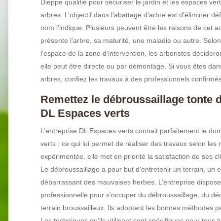
Dieppe qualifié pour sécuriser le jardin et les espaces ver
arbres. L’objectif dans l’abattage d’arbre est d’éliminer dé
nom l’indique. Plusieurs peuvent être les raisons de cet a
présente l’arbre, sa maturité, une maladie ou autre. Selon l
l’espace de la zone d’intervention, les arboristes décidero
elle peut être directe ou par démontage. Si vous êtes dans
arbres, confiez les travaux à des professionnels confirmés
Remettez le débroussaillage tonte 
DL Espaces verts
L’entreprise DL Espaces verts connait parfaitement le do
verts ; ce qui lui permet de réaliser des travaux selon les r
expérimentée, elle met en priorité la satisfaction de ses cl
Le débroussaillage a pour but d’entretenir un terrain, un 
débarrassant des mauvaises herbes. L’entreprise dispose 
professionnelle pour s’occuper du débroussaillage, du d
terrain broussailleux. Ils adoptent les bonnes méthodes pa
Les techniques qu’ils utilisent sont spécifiques pour tous