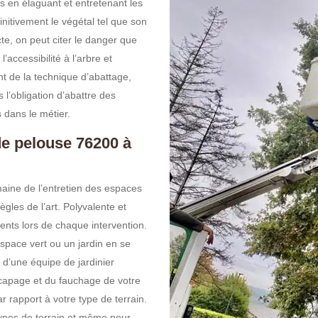
ts en élaguant et entretenant les
finitivement le végétal tel que son
cte, on peut citer le danger que
’accessibilité à l’arbre et
nt de la technique d’abattage,
 l’obligation d’abattre des
 dans le métier.
de pelouse 76200 à
maine de l’entretien des espaces
ègles de l’art. Polyvalente et
ients lors de chaque intervention.
espace vert ou un jardin en se
d’une équipe de jardinier
écapage et du fauchage de votre
r rapport à votre type de terrain.
 types de terrain et même pour