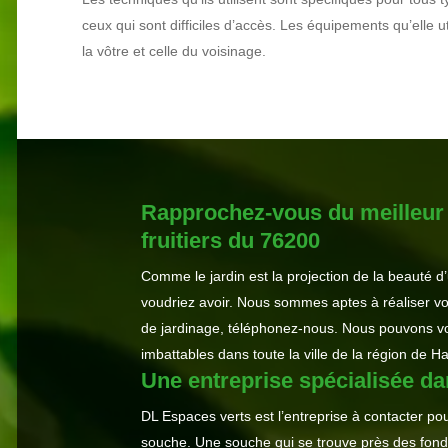
ceux qui sont difficiles d’accès. Les équipements qu’elle uti
la vôtre et celle du voisinage.
Rapprochez-vous du meilleur p
fruitiers du 76200
Comme le jardin est la projection de la beauté d
voudriez avoir. Nous sommes aptes à réaliser vos
de jardinage, téléphonez-nous. Nous pouvons vous 
imbattables dans toute la ville de la région de H
Une entreprise spécialisée d
DL Espaces verts est l’entreprise à contacter po
souche. Une souche qui se trouve près des fonda