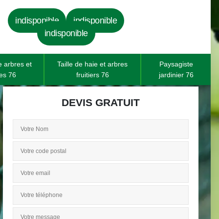
indisponible
indisponible
indisponible
 arbres et
Taille de haie et arbres
Paysagiste
es 76
fruitiers 76
jardinier 76
DEVIS GRATUIT