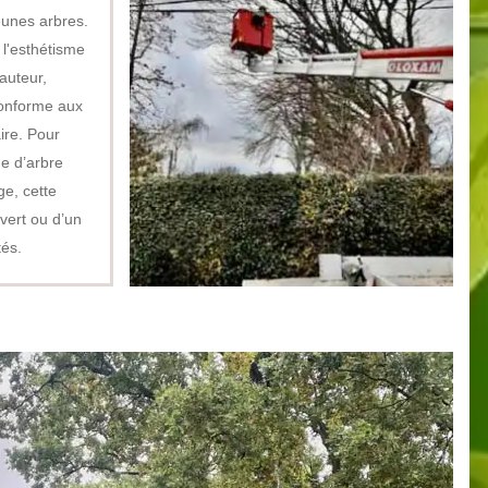
eunes arbres.
 l'esthétisme
auteur,
 conforme aux
ire. Pour
ge d’arbre
ge, cette
 vert ou d’un
tés.